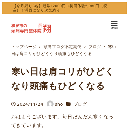
【今月残り3名】通常12000円→初回体験5,980円（税
込）！満員になり次第締り
MENU
トップページ
頭痛ブログ不定期便
ブログ
寒い
日は肩コリがひどくなり頭痛もひどくなる
寒い日は肩コリがひどく
なり頭痛もひどくなる
カテゴリー
2024/11/24
sho
ブログ
投稿日
著
者
おはようございます。毎日だんだん寒くなっ
てきています。